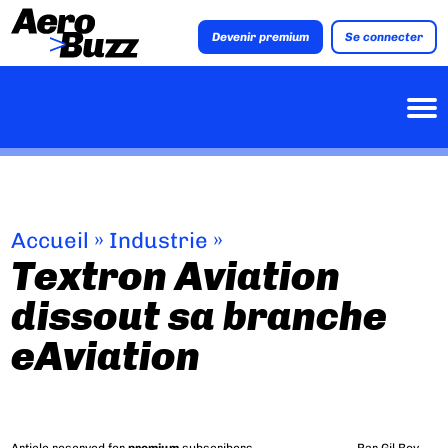
Devenir premium
Se connecter
Accueil
»
Industrie
»
Textron Aviation
dissout sa branche
eAviation