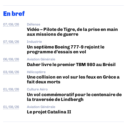
En bref
07/08/26
Défense
Vidéo – Pilote de Tigre, de la prise en main
aux missions de guerre
07/08/26
Industrie
Un septième Boeing 777-9 rejoint le
programme d’essais en vol
06/08/26
Aviation Générale
Daher livre le premier TBM 980 au Brésil
03/08/26
Hélicoptère
Une collision en vol sur les feux en Grèce a
fait deux morts
01/08/26
Culture Aéro
Un vol commémoratif pour le centenaire de
la traversée de Lindbergh
01/08/26
Aviation Générale
Le projet Catalina II