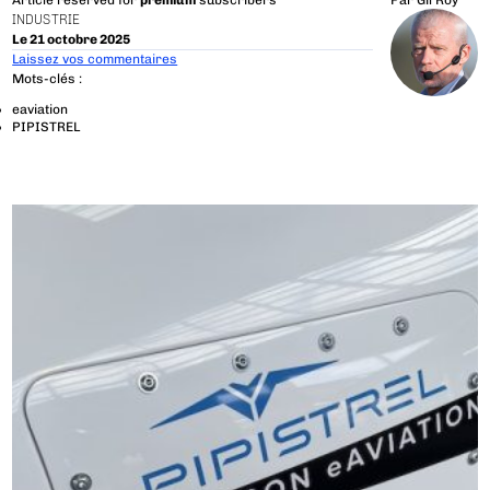
Article reserved for
premium
subscribers
Par
Gil Roy
INDUSTRIE
Le 21 octobre 2025
Laissez vos commentaires
Mots-clés :
eaviation
PIPISTREL