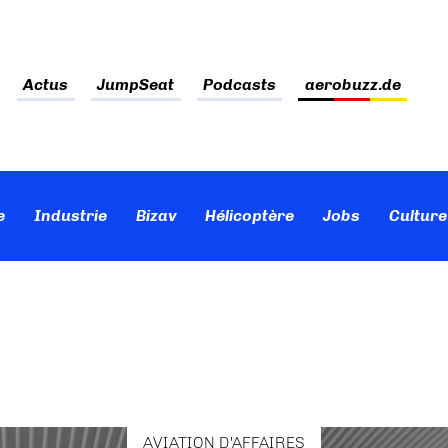
Actus
JumpSeat
Podcasts
aerobuzz.de
e
Industrie
Bizav
Hélicoptère
Jobs
Culture
AVIATION D'AFFAIRES