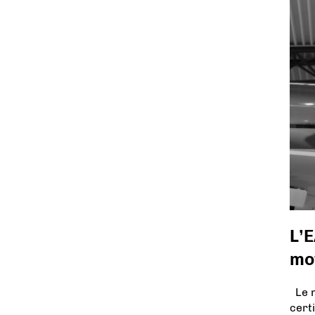
L’E
mo
Le m
cert