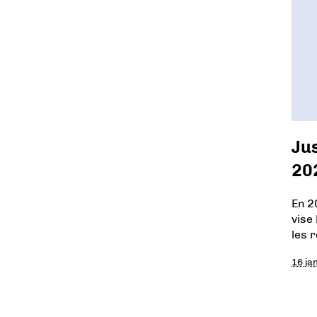
Ju
20
En 2
vise
les 
16 ja