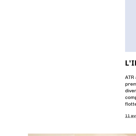
L’I
ATR 
prem
dive
comp
flott
11 av