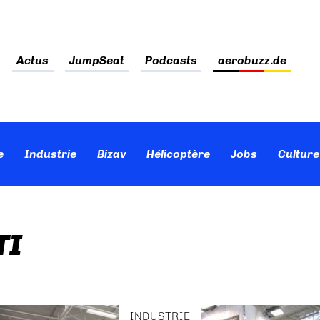
Actus
JumpSeat
Podcasts
aerobuzz.de
e
Industrie
Bizav
Hélicoptère
Jobs
Culture
TI
INDUSTRIE