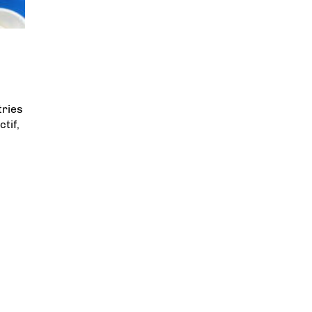
tries
tif,