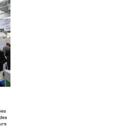
e
ées
 des
urs