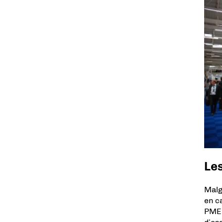
Le
Malg
en ca
PME 