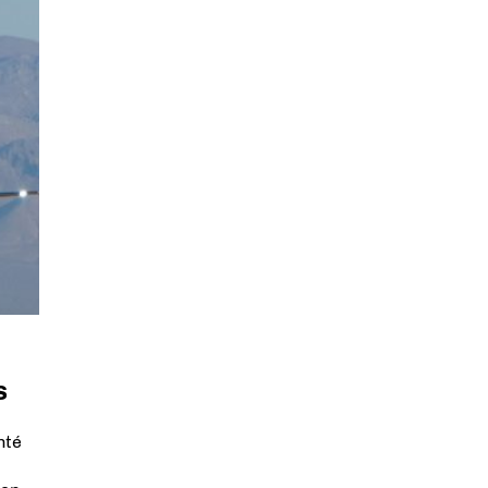
s
nté