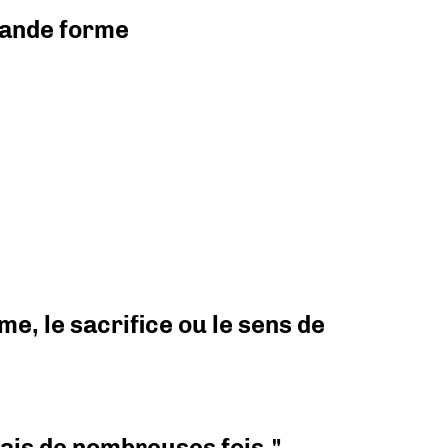
grande forme
e, le sacrifice ou le sens de
 mais de nombreuses fois."