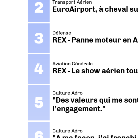
Transport Aérien
EuroAirport, à cheval su
Défense
REX - Panne moteur en A
Aviation Générale
REX - Le show aérien to
Culture Aéro
"Des valeurs qui me sont
l’engagement."
Culture Aéro
"A ma façon, j’ai franch