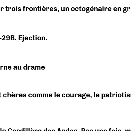
r trois frontières, un octogénaire en 
-29B. Ejection.
urne au drame
 chères comme le courage, le patriotism
i la Cordillère des Andes. Pas une fois,