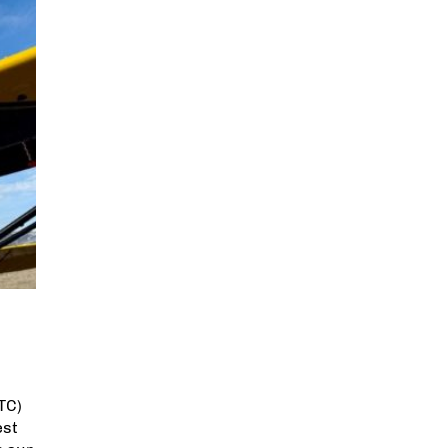
TC)
est