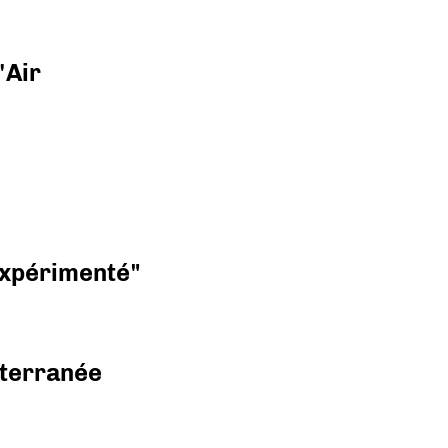
'Air
 expérimenté"
diterranée