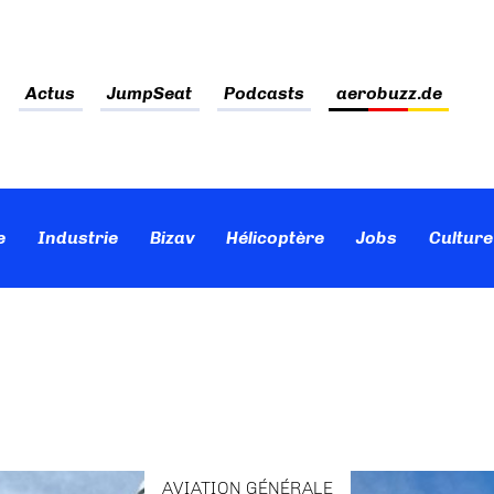
Actus
JumpSeat
Podcasts
aerobuzz.de
e
Industrie
Bizav
Hélicoptère
Jobs
Culture
AVIATION GÉNÉRALE