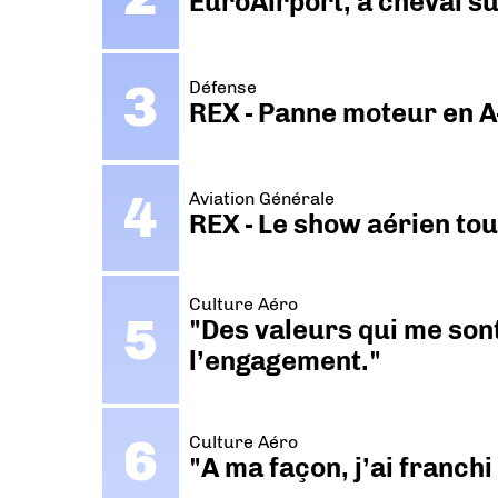
EuroAirport, à cheval su
Défense
REX - Panne moteur en A
Aviation Générale
REX - Le show aérien to
Culture Aéro
"Des valeurs qui me sont
l’engagement."
Culture Aéro
"A ma façon, j’ai franch