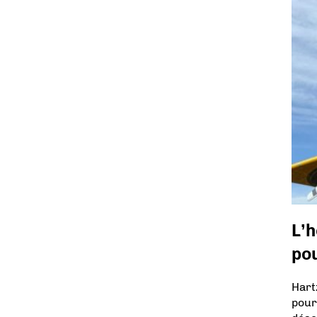
L’h
po
Hart
pour