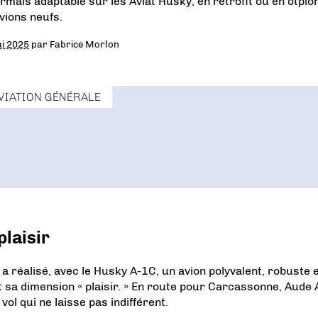
rmais adaptable sur les Aviat Husky, en retrofit ou en otpio
avions neufs.
i 2025
par
Fabrice Morlon
VIATION GÉNÉRALE
laisir
 a réalisé, avec le Husky A-1C, un avion polyvalent, robuste 
et sa dimension « plaisir. » En route pour Carcassonne, Aude
vol qui ne laisse pas indifférent.