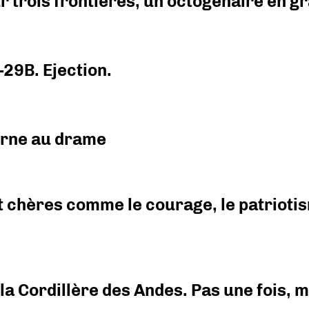
r trois frontières, un octogénaire en 
-29B. Ejection.
urne au drame
 chères comme le courage, le patriotism
i la Cordillère des Andes. Pas une fois,