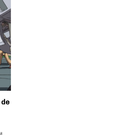
 de
du