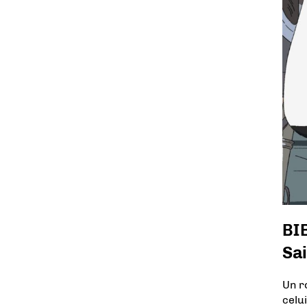
BIB
Sa
Un r
celu