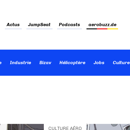
Actus
JumpSeat
Podcasts
aerobuzz.de
e
Industrie
Bizav
Hélicoptère
Jobs
Culture
CULTURE AÉRO