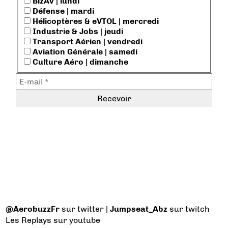
BizAv | lundi
Défense | mardi
Hélicoptères & eVTOL | mercredi
Industrie & Jobs | jeudi
Transport Aérien | vendredi
Aviation Générale | samedi
Culture Aéro | dimanche
@AerobuzzFr
sur twitter |
Jumpseat_Abz
sur twitch
Les Replays
sur youtube