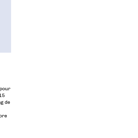
 pour
 15
ng de
ore