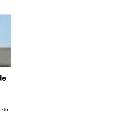
de
r le