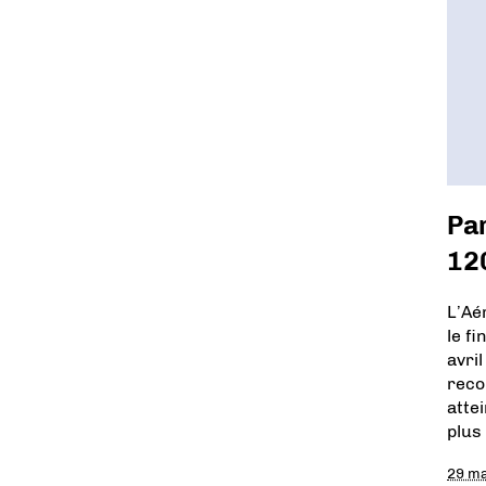
Par
120
L’Aé
le f
avri
reco
atte
plus
29 m