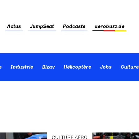
Actus
JumpSeat
Podcasts
aerobuzz.de
e
Industrie
Bizav
Hélicoptère
Jobs
Culture
CULTURE AÉRO