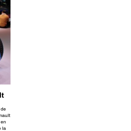
lt
 de
nault
 en
 la