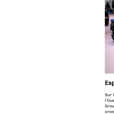
Esp
Sur 
l’Ou
Grou
croi