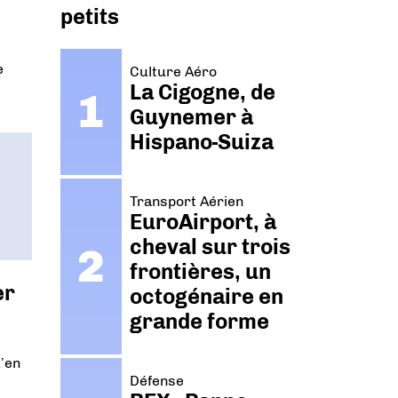
petits
e
Culture Aéro
La Cigogne, de
Guynemer à
Hispano-Suiza
Transport Aérien
EuroAirport, à
cheval sur trois
frontières, un
er
octogénaire en
grande forme
u’en
Défense