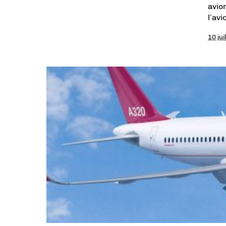
avio
l’av
10 jui