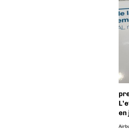
pr
L’
en 
Airb