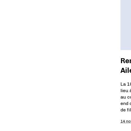
Ren
Ai
La 1
lieu
au c
end 
de f
14 n