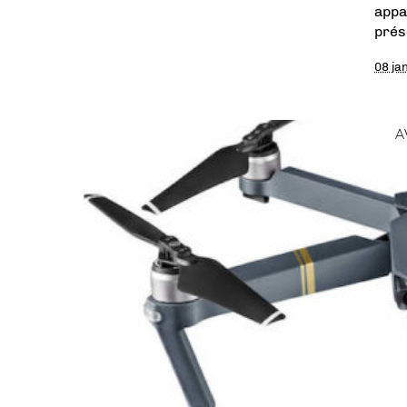
appa
prés
08 ja
A