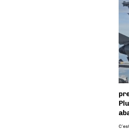
pr
Plu
aba
C’es