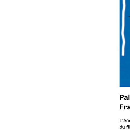
Pa
Fr
L’Aé
du f