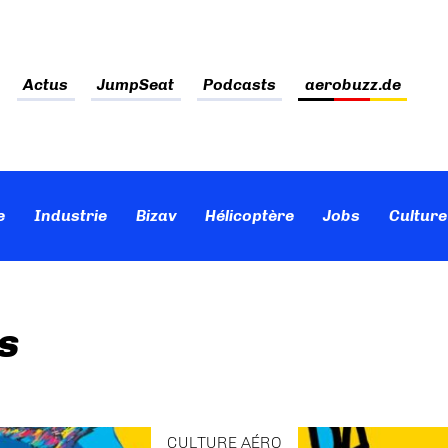
Actus
JumpSeat
Podcasts
aerobuzz.de
e
Industrie
Bizav
Hélicoptère
Jobs
Culture
s
CULTURE AÉRO