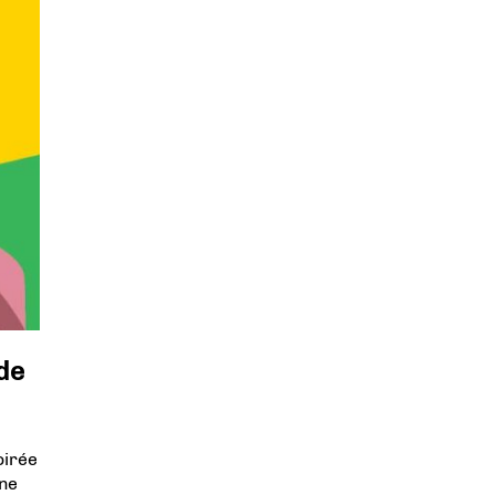
de
oirée
ine