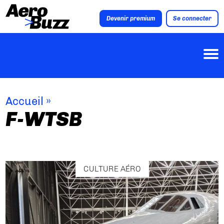
Devenir premium
Se connecter
Accueil
»
F-WTSB
CULTURE AÉRO