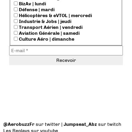
BizAv | lundi
Défense | mardi
Hélicoptères & eVTOL | mercredi
Industrie & Jobs | jeudi
Transport Aérien | vendredi
Aviation Générale | samedi
Culture Aéro | dimanche
@AerobuzzFr
sur twitter |
Jumpseat_Abz
sur twitch
Les Replays
sur youtube