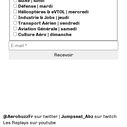
BizAv | lundi
Défense | mardi
Hélicoptères & eVTOL | mercredi
Industrie & Jobs | jeudi
Transport Aérien | vendredi
Aviation Générale | samedi
Culture Aéro | dimanche
@AerobuzzFr
sur twitter |
Jumpseat_Abz
sur twitch
Les Replays
sur youtube