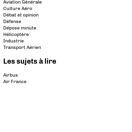
Aviation Générale
Culture Aéro
Débat et opinion
Défense
Dépose minute
Hélicoptère
Industrie
Transport Aérien
Les sujets à lire
Airbus
Air France
Bibliographie
Boeing
Crash
Drones
Rafale
© 2026 Copyright Aerobuzz.