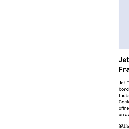
Jet
Fr
Jet 
bord
Inst
Cock
offr
en a
03 fé