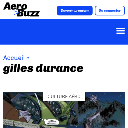
Devenir premium
Se connecter
Accueil
»
gilles durance
CULTURE AÉRO