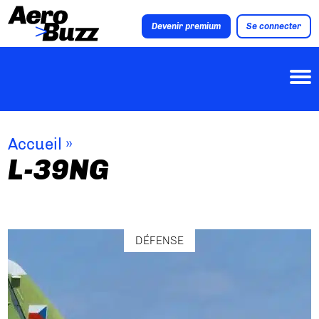
Devenir premium
Se connecter
Accueil
»
L-39NG
DÉFENSE