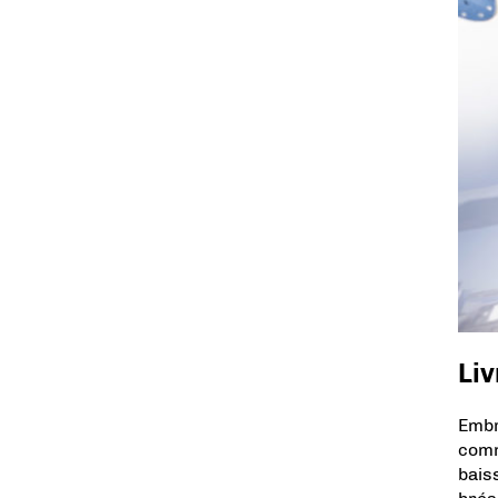
Li
Embr
comm
bais