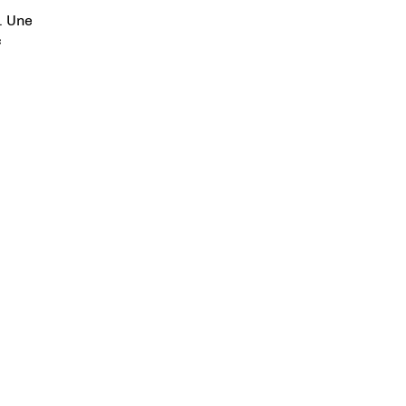
. Une
c