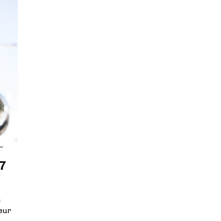
17
n
neur