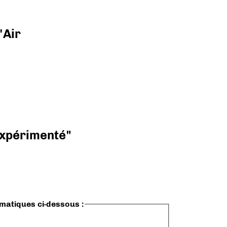
'Air
 expérimenté"
ématiques ci-dessous :