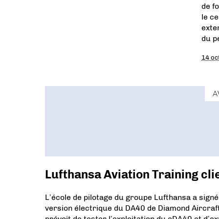
de f
le ce
exte
du p
14 oc
A
Lufthansa Aviation Training c
L’école de pilotage du groupe Lufthansa a signé un
version électrique du DA40 de Diamond Aircraf
prévoit de tester l’exploitation du eDA40 et d’e