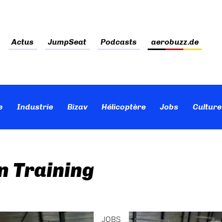
Actus
JumpSeat
Podcasts
aerobuzz.de
e
Industrie
Bizav
Hélicoptère
Jobs
Culture
n Training
JOBS