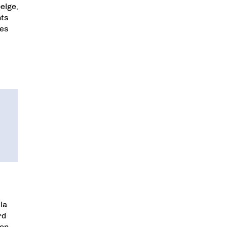
elge,
nts
ces
la
rd
on.