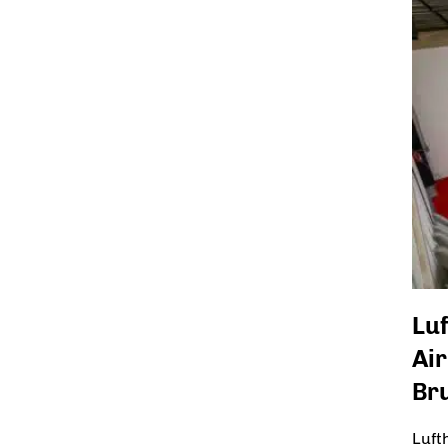
Luf
Air
Br
Luft