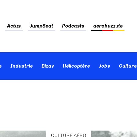
Actus
JumpSeat
Podcasts
aerobuzz.de
e
Industrie
Bizav
Hélicoptère
Jobs
Culture
CULTURE AÉRO