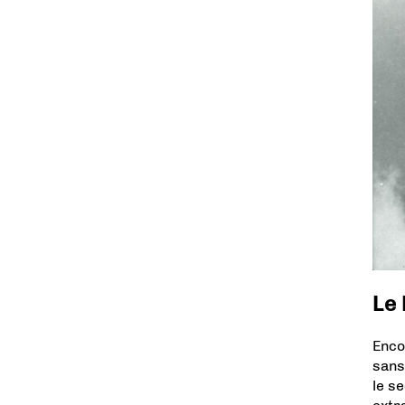
Le 
Enco
sans
le s