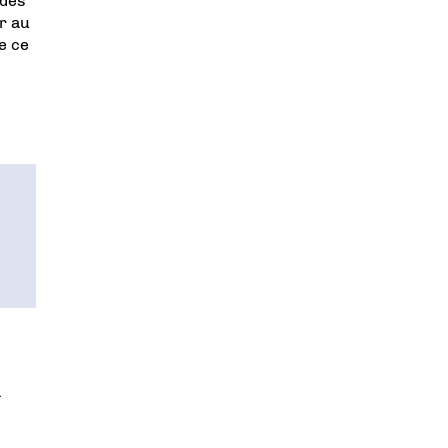
 des
r au
e ce
à