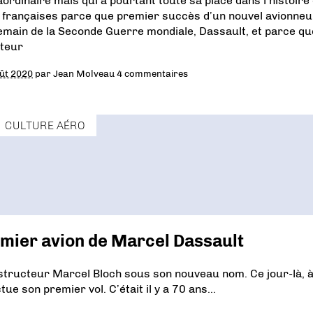
aordinaire mais qui a pourtant toute sa place dans l’histoire
s françaises parce que premier succès d’un nouvel avionneu
emain de la Seconde Guerre mondiale, Dassault, et parce qu
teur
ût 2020
par
Jean Molveau
4 commentaires
CULTURE AÉRO
emier avion de Marcel Dassault
nstructeur Marcel Bloch sous son nouveau nom. Ce jour-là, 
e son premier vol. C’était il y a 70 ans…