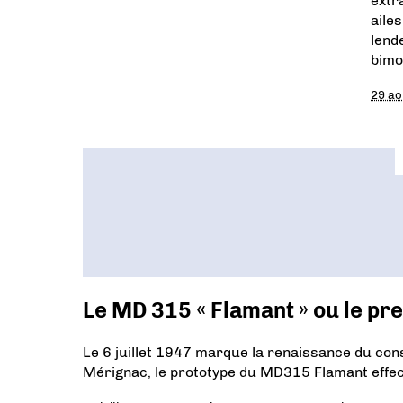
extr
aile
lend
bimo
29 ao
Le MD 315 « Flamant » ou le pr
Le 6 juillet 1947 marque la renaissance du co
Mérignac, le prototype du MD315 Flamant effectu