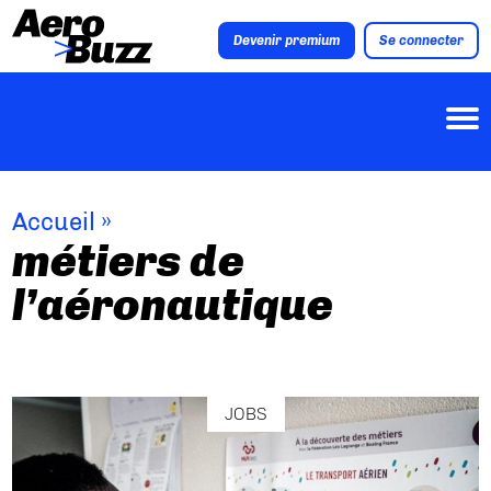
Devenir premium
Se connecter
Accueil
»
métiers de
l’aéronautique
JOBS