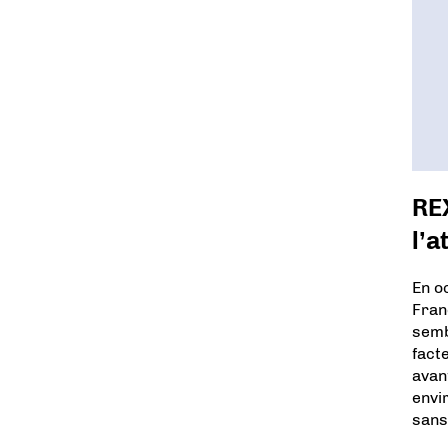
REX
l’a
En o
Fran
semb
fact
avan
envi
sans