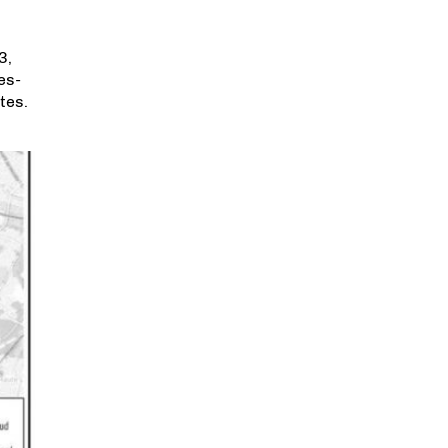
3,
es-
tes.