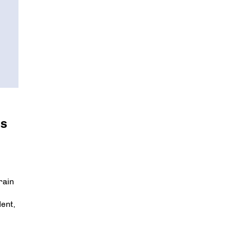
es
rain
ent,