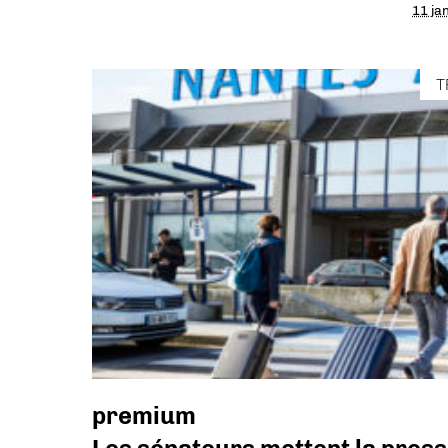
11 ja
T
premium