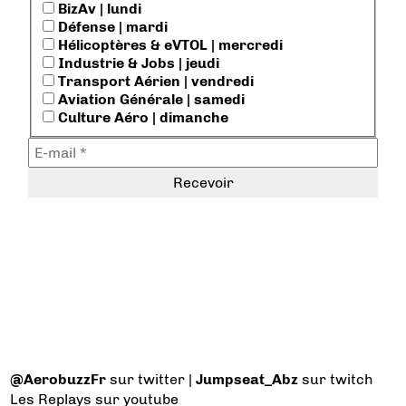
BizAv | lundi
Défense | mardi
Hélicoptères & eVTOL | mercredi
Industrie & Jobs | jeudi
Transport Aérien | vendredi
Aviation Générale | samedi
Culture Aéro | dimanche
@AerobuzzFr
sur twitter |
Jumpseat_Abz
sur twitch
Les Replays
sur youtube