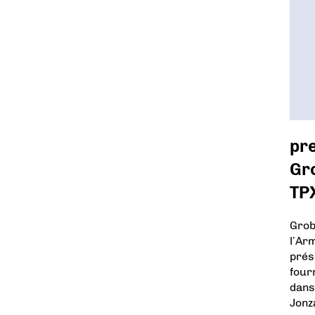
pr
Gro
TP
Grob
l’Ar
prés
fourn
dans
Jonz