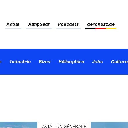
Actus
JumpSeat
Podcasts
aerobuzz.de
e
Industrie
Bizav
Hélicoptère
Jobs
Culture
AVIATION GÉNÉRALE