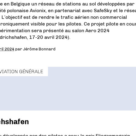
e en Belgique un réseau de stations au sol développées par 
été polonaise Avionix, en partenariat avec SafeSky et le rés
 L’objectif est de rendre le trafic aérien non commercial
troniquement visible pour les pilotes. Ce projet pilote en cou
périmentation sera présenté au salon Aero 2024
edrichshafen, 17-20 avril 2024).
ril 2024
par
Jérôme Bonnard
VIATION GÉNÉRALE
chshafen
 » développée par des pilotes a reçu le prix Fliegermagazin