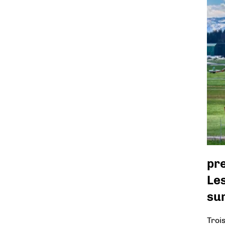
pr
Le
sur
Troi