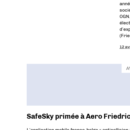
anné
soci
OGN.
élec
d’ex
(Fri
12 av
A
SafeSky primée à Aero Friedri
L’application mobile franco-belge « anticollision