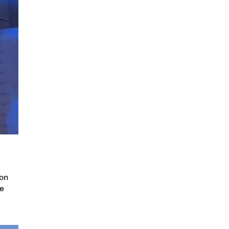
son
ge