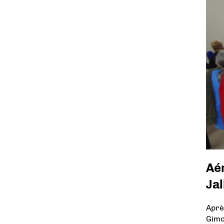
Aé
Jal
Aprè
Gimo