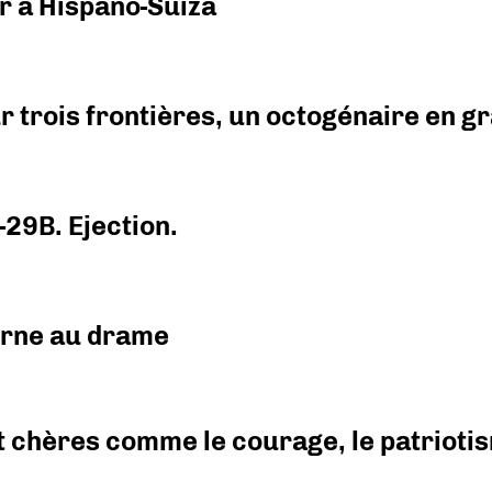
r à Hispano-Suiza
r trois frontières, un octogénaire en 
-29B. Ejection.
urne au drame
 chères comme le courage, le patriotism