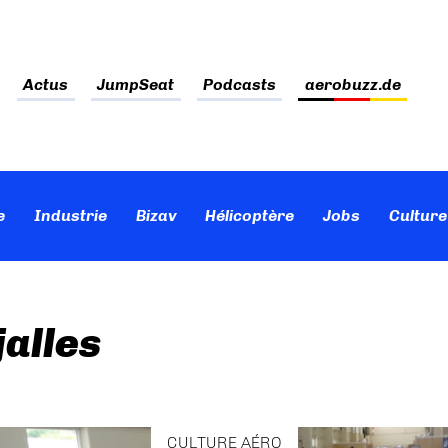
Actus
JumpSeat
Podcasts
aerobuzz.de
e
Industrie
Bizav
Hélicoptère
Jobs
Culture
alles
CULTURE AÉRO