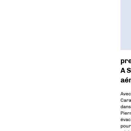
pr
A S
aér
Avec
Cara
dans 
Pier
évac
pour