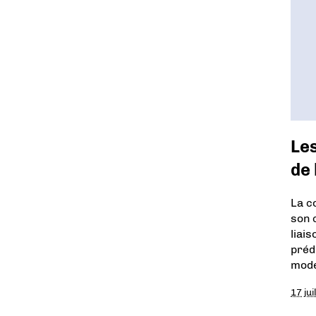
Les
de 
La c
son 
liai
préd
mode
17 jui