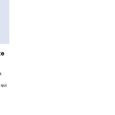
te
t
 qui