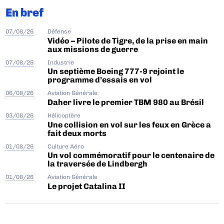
En bref
07/08/26
Défense
Vidéo – Pilote de Tigre, de la prise en main
aux missions de guerre
07/08/26
Industrie
Un septième Boeing 777-9 rejoint le
programme d’essais en vol
06/08/26
Aviation Générale
Daher livre le premier TBM 980 au Brésil
03/08/26
Hélicoptère
Une collision en vol sur les feux en Grèce a
fait deux morts
01/08/26
Culture Aéro
Un vol commémoratif pour le centenaire de
la traversée de Lindbergh
01/08/26
Aviation Générale
Le projet Catalina II