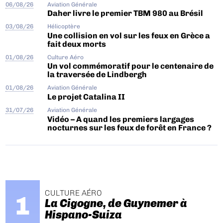
06/08/26
Aviation Générale
Daher livre le premier TBM 980 au Brésil
03/08/26
Hélicoptère
Une collision en vol sur les feux en Grèce a
fait deux morts
01/08/26
Culture Aéro
Un vol commémoratif pour le centenaire de
la traversée de Lindbergh
01/08/26
Aviation Générale
Le projet Catalina II
31/07/26
Aviation Générale
Vidéo – A quand les premiers largages
nocturnes sur les feux de forêt en France ?
CULTURE AÉRO
La Cigogne, de Guynemer à
Hispano-Suiza