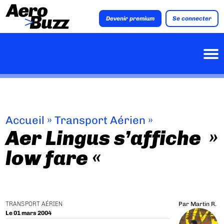
Devenir premium
Se connecter
Accueil
»
Transport Aérien
»
Aer Lingus s’affiche »
low fare «
TRANSPORT AÉRIEN
Par
Martin R.
Le 01 mars 2004