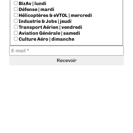
BizAv | lundi
Défense | mardi
Hélicoptères & eVTOL | mercredi
Industrie & Jobs | jeudi
Transport Aérien | vendredi
Aviation Générale | samedi
Culture Aéro | dimanche