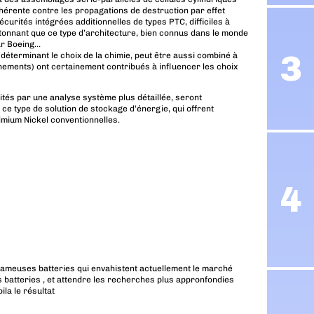
nhérente contre les propagations de destruction par effet
écurités intégrées additionnelles de types PTC, difficiles à
étonnant que ce type d’architecture, bien connus dans le monde
ar Boeing…
déterminant le choix de la chimie, peut être aussi combiné à
nnements) ont certainement contribués à influencer les choix
ités par une analyse système plus détaillée, seront
e type de solution de stockage d’énergie, qui offrent
mium Nickel conventionnelles.
s fameuses batteries qui envahistent actuellement le marché
nes batteries , et attendre les recherches plus appronfondies
ila le résultat