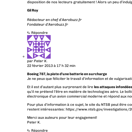
disposition de nos lecteurs gratuitement ! Alors un peu d’indulg
Gil Roy
Rédacteur en chef d’Aerobuzz.fr
Fondateur d’Aerobuzz.fr
⮑
Répondre
par
Peter K.
22 février 2013 à 17 h 32 min
Boeing 787, la piste d’une batterie en surcharge
Je ne peux que féliciter le travail d’information et de vulgarisa
Et il est d’autant plus surprenant de lire
les attaques infondées 
qu’il ne prétend l’être en matière de technologies aéro. Le boît
électronique d’un avion commercial moderne et répond aux n
Pour plus d’information à ce sujet, le site du NTSB peut être c
restent intéressantes:
https://www.ntsb.gov/investigations
Merci aux auteurs pour leur engagement!
Peter K.
⮑
Répondre