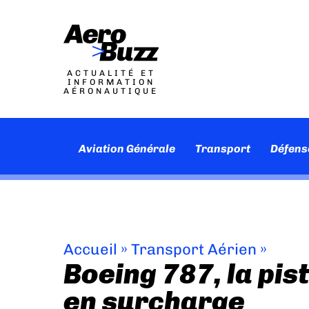
ACTUALITÉ ET
INFORMATION
AÉRONAUTIQUE
Aviation Générale
Transport
Défens
Accueil
»
Transport Aérien
»
Boeing 787, la pis
en surcharge