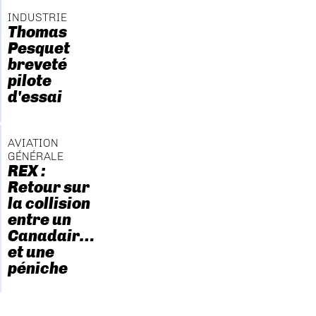
INDUSTRIE
Thomas
Pesquet
breveté
pilote
d'essai
AVIATION
GÉNÉRALE
REX :
Retour sur
la collision
entre un
Canadair…
et une
péniche