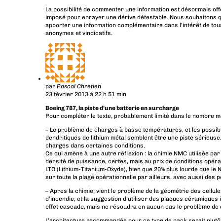
La possibilité de commenter une information est désormais off
imposé pour enrayer une dérive détestable. Nous souhaitons q
apporter une information complémentaire dans l’intérêt de tous
anonymes et vindicatifs.
par
Pascal Chretien
23 février 2013 à 22 h 51 min
Boeing 787, la piste d’une batterie en surcharge
Pour compléter le texte, probablement limité dans le nombre mot
– Le problème de charges à basse températures, et les possib
dendritiques de lithium métal semblent être une piste sérieuse
charges dans certaines conditions.
Ce qui amène à une autre réflexion : la chimie NMC utilisée par
densité de puissance, certes, mais au prix de conditions opéra
LTO (Lithium-Titanium-Oxyde), bien que 20% plus lourde que le 
sur toute la plage opérationnelle par ailleurs, avec aussi des 
– Apres la chimie, vient le problème de la géométrie des cellules 
d’incendie, et la suggestion d’utiliser des plaques céramiques 
effet cascade, mais ne résoudra en aucun cas le problème de de
L’architecture recommandée pour ce type de pack serait plutôt