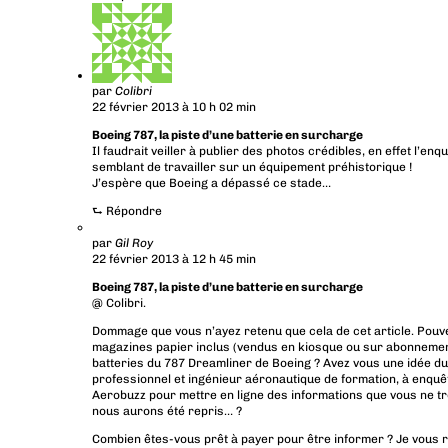
par
Colibri
22 février 2013 à 10 h 02 min
Boeing 787, la piste d’une batterie en surcharge
Il faudrait veiller à publier des photos crédibles, en effet l’e
semblant de travailler sur un équipement préhistorique !
J’espère que Boeing a dépassé ce stade…
⮑
Répondre
par
Gil Roy
22 février 2013 à 12 h 45 min
Boeing 787, la piste d’une batterie en surcharge
@ Colibri.
Dommage que vous n’ayez retenu que cela de cet article. Pouv
magazines papier inclus (vendus en kiosque ou sur abonnement)
batteries du 787 Dreamliner de Boeing ? Avez vous une idée du
professionnel et ingénieur aéronautique de formation, à enquê
Aerobuzz pour mettre en ligne des informations que vous ne tro
nous aurons été repris… ?
Combien êtes-vous prêt à payer pour être informer ? Je vous ra