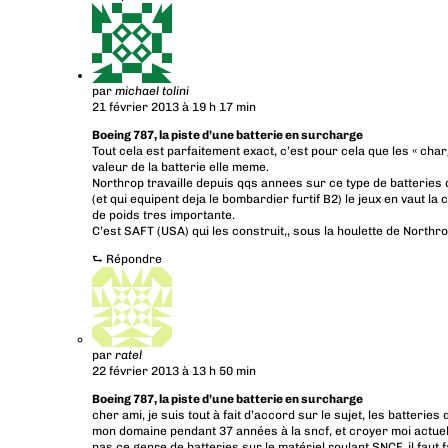
par
michael tolini
21 février 2013 à 19 h 17 min
Boeing 787, la piste d’une batterie en surcharge
Tout cela est parfaitement exact, c’est pour cela que les « char
valeur de la batterie elle meme.
Northrop travaille depuis qqs annees sur ce type de batteries q
(et qui equipent deja le bombardier furtif B2) le jeux en vaut l
de poids tres importante.
C’est SAFT (USA) qui les construit,, sous la houlette de Northro
⮑
Répondre
par
ratel
22 février 2013 à 13 h 50 min
Boeing 787, la piste d’une batterie en surcharge
cher ami, je suis tout à fait d’accord sur le sujet, les batteries
mon domaine pendant 37 années à la sncf, et croyer moi actue
pas ce genre de batteries sur le matériel roulant SNCF. il faut