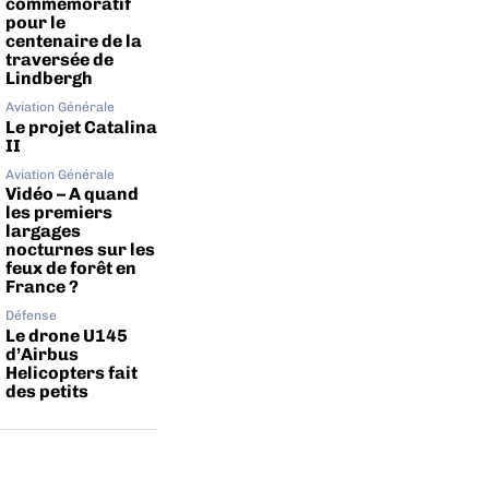
commémoratif
pour le
centenaire de la
traversée de
Lindbergh
Aviation Générale
Le projet Catalina
II
Aviation Générale
Vidéo – A quand
les premiers
largages
nocturnes sur les
feux de forêt en
France ?
Défense
Le drone U145
d’Airbus
Helicopters fait
des petits