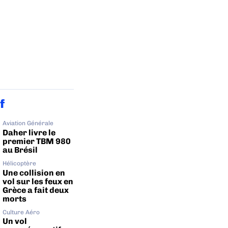
f
Aviation Générale
Daher livre le
premier TBM 980
au Brésil
Hélicoptère
Une collision en
vol sur les feux en
Grèce a fait deux
morts
Culture Aéro
Un vol