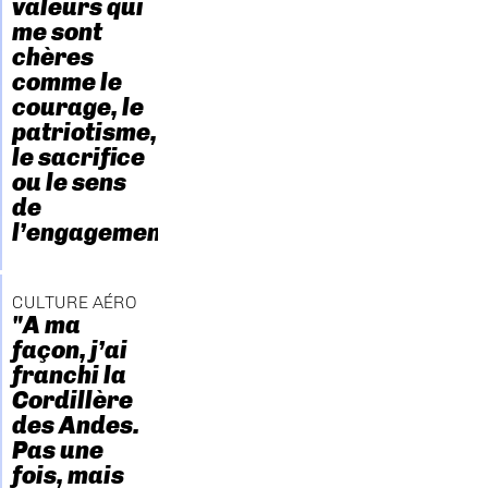
valeurs qui
me sont
chères
comme le
courage, le
patriotisme,
le sacrifice
ou le sens
de
l’engagement."
CULTURE AÉRO
"A ma
façon, j’ai
franchi la
Cordillère
des Andes.
Pas une
fois, mais