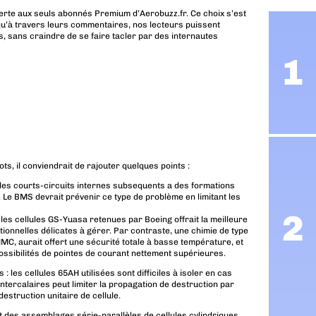
erte aux seuls abonnés Premium d’Aerobuzz.fr. Ce choix s’est
u’à travers leurs commentaires, nos lecteurs puissent
, sans craindre de se faire tacler par des internautes
s, il conviendrait de rajouter quelques points :
les courts-circuits internes subsequents a des formations
. Le BMS devrait prévenir ce type de problème en limitant les
 les cellules GS-Yuasa retenues par Boeing offrait la meilleure
tionnelles délicates à gérer. Par contraste, une chimie de type
NMC, aurait offert une sécurité totale à basse température, et
possibilités de pointes de courant nettement supérieures.
: les cellules 65AH utilisées sont difficiles à isoler en cas
intercalaires peut limiter la propagation de destruction par
struction unitaire de cellule.
 des assemblages série-parallèles de cellules cylindriques