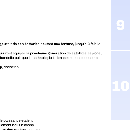
geurs » de ces batteries coutent une fortune, jusqu’a 3 fois la
ui vont equiper la prochaine generation de satellites espions,
a chandelle puisque la technologie Li-ion permet une economie
p, cocorico !
 de puissance etaient
llement nous n’avons
 faire des recherches plus