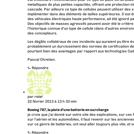
metalliques de plus petites capacités, offrant une protection i
cascade. Par ailleurs ce type de cellules peuvent utiliser des s
implémenter dans des éléments de tailles supérieures. Il est 
des véhicules électriques haute performance, ait été ignoré p
Des objectifs de masses agressifs peuvent avoir été le critère 
l’historique connue d’un type de cellule (dans d’autres enviro
des concepteurs.
Les dégâts collatéraux de ces incidents qui auraient pu être év
probablement un durcissement des normes de certification de c
pourtant bien des avantages par rapport aux technologies Cad
Pascal Chretien.
⮑
Répondre
par
ratel
22 février 2013 à 13 h 33 min
Boeing 787, la piste d’une batterie en surcharge
je crois que j’ai donné sur votre site des explications, sur ce
sur l’aérien et les automobiles, il faut revenir sur les ancien
sur ce genre de batteries, ont veut aller toujours plus vite, et vo
⮑
Répondre