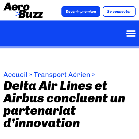
Devenir premium
Se connecter
Accueil
»
Transport Aérien
»
Delta Air Lines et
Airbus concluent un
partenariat
d’innovation