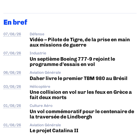
En bref
07/08/26
Défense
Vidéo – Pilote de Tigre, de la prise en main
aux missions de guerre
07/08/26
Industrie
Un septième Boeing 777-9 rejoint le
programme d’essais en vol
06/08/26
Aviation Générale
Daher livre le premier TBM 980 au Brésil
03/08/26
Hélicoptère
Une collision en vol sur les feux en Grèce a
fait deux morts
01/08/26
Culture Aéro
Un vol commémoratif pour le centenaire de
la traversée de Lindbergh
01/08/26
Aviation Générale
Le projet Catalina II