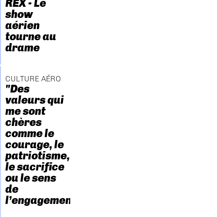
REX - Le
show
aérien
tourne au
drame
CULTURE AÉRO
"Des
valeurs qui
me sont
chères
comme le
courage, le
patriotisme,
le sacrifice
ou le sens
de
l’engagement."