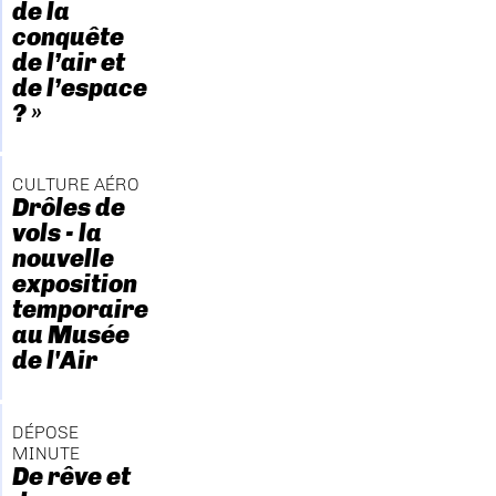
de la
conquête
de l’air et
de l’espace
? »
CULTURE AÉRO
Drôles de
vols - la
nouvelle
exposition
temporaire
au Musée
de l'Air
DÉPOSE
MINUTE
De rêve et