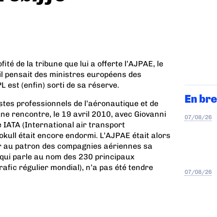
ité de la tribune que lui a offerte l’AJPAE, le
u’il pensait des ministres européens des
 est (enfin) sorti de sa réserve.
En bre
stes professionnels de l’aéronautique et de
 rencontre, le 19 avril 2010, avec Giovanni
07/08/26
e IATA (International air transport
ajokull était encore endormi. L’AJPAE était alors
ffrir au patron des compagnies aériennes
sa
i qui parle au nom des 230 principaux
afic régulier mondial), n’a pas été tendre
07/08/26