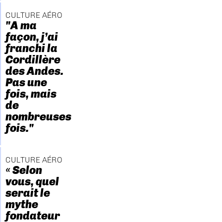
CULTURE AÉRO
"A ma
façon, j’ai
franchi la
Cordillère
des Andes.
Pas une
fois, mais
de
nombreuses
fois."
CULTURE AÉRO
« Selon
vous, quel
serait le
mythe
fondateur