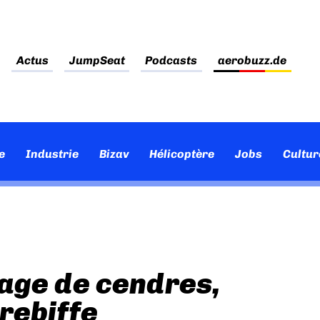
Actus
JumpSeat
Podcasts
aerobuzz.de
e
Industrie
Bizav
Hélicoptère
Jobs
Cultur
uage de cendres,
rebiffe