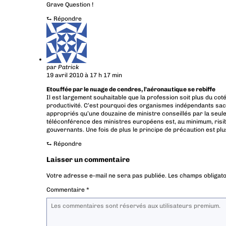
Grave Question !
⮑
Répondre
par
Patrick
19 avril 2010 à 17 h 17 min
Etouffée par le nuage de cendres, l’aéronautique se rebiffe
Il est largement souhaitable que la profession soit plus du coté
productivité. C’est pourquoi des organismes indépendants sac
appropriés qu’une douzaine de ministre conseillés par la seul
téléconférence des ministres européens est, au minimum, risib
gouvernants. Une fois de plus le principe de précaution est plu
⮑
Répondre
Laisser un commentaire
Votre adresse e-mail ne sera pas publiée.
Les champs obligato
Commentaire
*