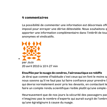
4 commentaires
La possibilité de commenter une information est désormais off
imposé pour enrayer une dérive détestable. Nous souhaitons q
apporter une information complémentaire dans l’intérêt de tous
anonymes et vindicatifs.
par
JoJo
20 avril 2010 à 10 h 27 min
Etouffée par le nuage de cendres, l’aéronautique se rebiffe
Je dirai que comme d’habitude c’est ceux qui en font le moins qui
nous savons qu’il ne faut pas lui faire confiance pour prendre
qui devrai normalement avoir pris les devants, en contactant le
faire un compte rendu scientifique risible plutôt qu’une simple cr
Heureusement que de nos jours la sécurité des passagers passe
n’imaginez pas le nombre d’experts qui aurait surgit de l’ombre
qu’une égratignure à cause du nuage.