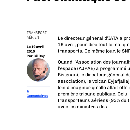
TRANSPORT
AÉRIEN
Le directeur général d’IATA a prof
19 avril, pour dire tout le mal q
Le 19 avril
transports. Ce même jour, le SNPL
2010
Par
Gil Roy
Quand l’
Association des journali
l’espace
(AJPAE) a programmé une
Bisignani, le directeur général d
association), le volcan Eyjafjall
loin d’imaginer qu’elle allait o
4
première tribune publique
. Celu
Comentaires
transporteurs aériens (93% du tr
avec les ministres des...