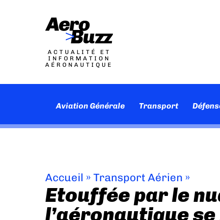
ACTUALITÉ ET
INFORMATION
AÉRONAUTIQUE
Aviation Générale
Transport
Défens
Accueil
»
Transport Aérien
»
Etouffée par le n
l’aéronautique se 