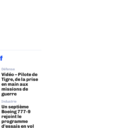
f
Défense
Vidéo – Pilote de
Tigre, de la prise
en main aux
missions de
guerre
Industrie
Un septième
Boeing 777-9
rejoint le
programme
d’essais en vol