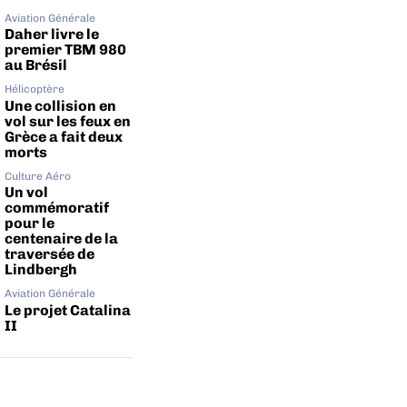
Aviation Générale
Daher livre le
premier TBM 980
au Brésil
Hélicoptère
Une collision en
vol sur les feux en
Grèce a fait deux
morts
Culture Aéro
Un vol
commémoratif
pour le
centenaire de la
traversée de
Lindbergh
Aviation Générale
Le projet Catalina
II