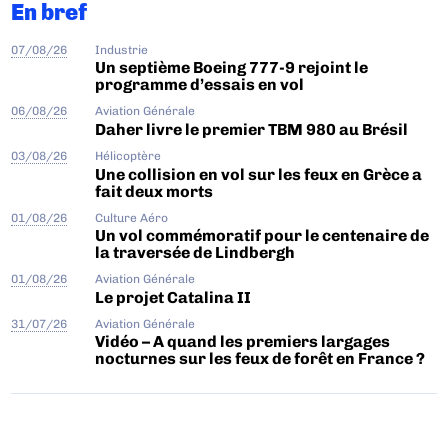
En bref
07/08/26
Industrie
Un septième Boeing 777-9 rejoint le
programme d’essais en vol
06/08/26
Aviation Générale
Daher livre le premier TBM 980 au Brésil
03/08/26
Hélicoptère
Une collision en vol sur les feux en Grèce a
fait deux morts
01/08/26
Culture Aéro
Un vol commémoratif pour le centenaire de
la traversée de Lindbergh
01/08/26
Aviation Générale
Le projet Catalina II
31/07/26
Aviation Générale
Vidéo – A quand les premiers largages
nocturnes sur les feux de forêt en France ?