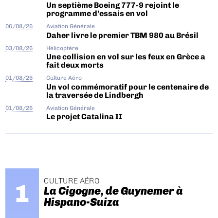
Un septième Boeing 777-9 rejoint le
programme d’essais en vol
06/08/26
Aviation Générale
Daher livre le premier TBM 980 au Brésil
03/08/26
Hélicoptère
Une collision en vol sur les feux en Grèce a
fait deux morts
01/08/26
Culture Aéro
Un vol commémoratif pour le centenaire de
la traversée de Lindbergh
01/08/26
Aviation Générale
Le projet Catalina II
CULTURE AÉRO
La Cigogne, de Guynemer à
Hispano-Suiza