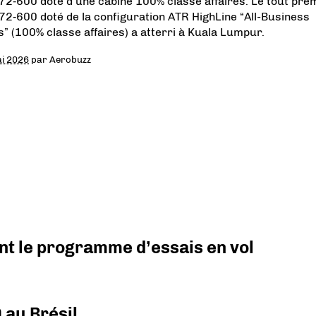
72‑600 doté d’une cabine 100% classe affaires. Le tout pre
72‑600 doté de la configuration ATR HighLine “All-Business
s” (100% classe affaires) a atterri à Kuala Lumpur.
i 2026
par
Aerobuzz
nt le programme d’essais en vol
 au Brésil