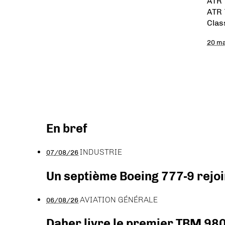
ATR 
ATR 
Clas
20 ma
En bref
INDUSTRIE
07/08/26
Un septième Boeing 777-9 rejoi
AVIATION GÉNÉRALE
06/08/26
Daher livre le premier TBM 980