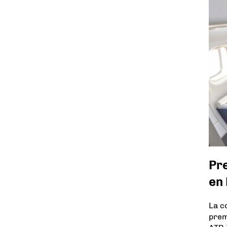
Pr
en 
La c
prem