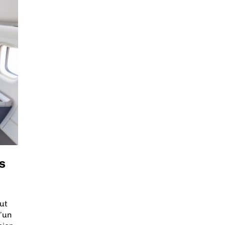
s
ut
d’un