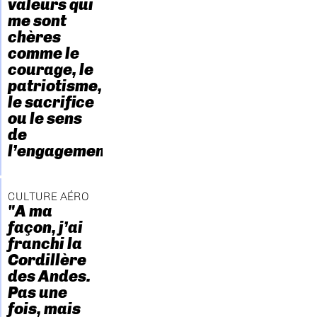
valeurs qui
me sont
chères
comme le
courage, le
patriotisme,
le sacrifice
ou le sens
de
l’engagement."
CULTURE AÉRO
"A ma
façon, j’ai
franchi la
Cordillère
des Andes.
Pas une
fois, mais