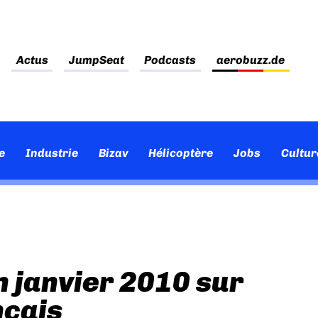
Actus
JumpSeat
Podcasts
aerobuzz.de
e
Industrie
Bizav
Hélicoptère
Jobs
Cultur
n janvier 2010 sur
nçais