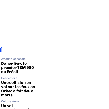
f
Aviation Générale
Daher livre le
premier TBM 980
au Brésil
Hélicoptère
Une collision en
vol sur les feux en
Grèce a fait deux
morts
Culture Aéro
Un vol