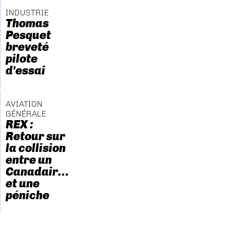
INDUSTRIE
Thomas
Pesquet
breveté
pilote
d'essai
AVIATION
GÉNÉRALE
REX :
Retour sur
la collision
entre un
Canadair…
et une
péniche