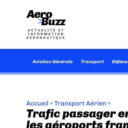
ACTUALITÉ ET
INFORMATION
AÉRONAUTIQUE
Aviation Générale
Transport
Défens
Accueil
»
Transport Aérien
»
Trafic passager e
les aéroports fra