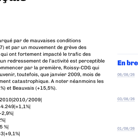
arqué par de mauvaises conditions
 7) et par un mouvement de grève des
 qui ont fortement impacté le trafic des
n redressement de l’activité est perceptible
En bre
commencer par la première, Roissy-CDG qui
uvenir, toutefois, que janvier 2009, mois de
06/08/26
rement catastrophique. A noter néanmoins les
%) et Beauvais (+15,5%).
03/08/26
.2010|2010/2009|
54.249|+1,1%|
-2,9%|
2%|
5 %|
01/08/26
63|+9,1%|