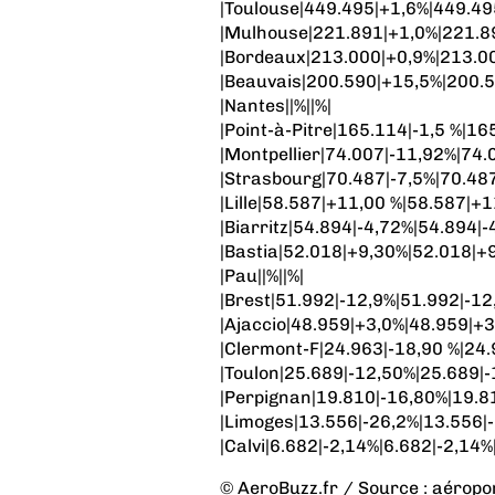
|Toulouse|449.495|+1,6%|449.49
|Mulhouse|221.891|+1,0%|221.8
|Bordeaux|213.000|+0,9%|213.0
|Beauvais|200.590|+15,5%|200.5
|Nantes||%||%|
|Point-à-Pitre|165.114|-1,5 %|16
|Montpellier|74.007|-11,92%|74.
|Strasbourg|70.487|-7,5%|70.487
|Lille|58.587|+11,00 %|58.587|+1
|Biarritz|54.894|-4,72%|54.894|-
|Bastia|52.018|+9,30%|52.018|+
|Pau||%||%|
|Brest|51.992|-12,9%|51.992|-12
|Ajaccio|48.959|+3,0%|48.959|+3
|Clermont-F|24.963|-18,90 %|24.
|Toulon|25.689|-12,50%|25.689|-
|Perpignan|19.810|-16,80%|19.8
|Limoges|13.556|-26,2%|13.556|-
|Calvi|6.682|-2,14%|6.682|-2,14%
© AeroBuzz.fr / Source : aéropo