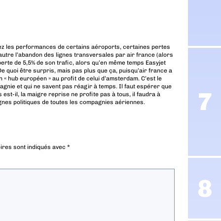
tez les performances de certains aéroports, certaines pertes
’autre l’abandon des lignes transversales par air france (alors
 perte de 5,5% de son trafic, alors qu’en même temps Easyjet
e quoi être surpris, mais pas plus que ça, puisqu’air france a
 « hub européen » au profit de celui d’amsterdam. C’est le
gnie et qui ne savent pas réagir à temps. Il faut espérer que
 est-il, la maigre reprise ne profite pas à tous, il faudra à
ignes politiques de toutes les compagnies aériennes.
ires sont indiqués avec
*