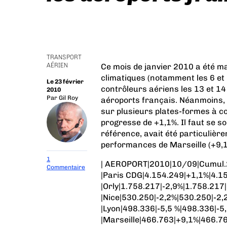
TRANSPORT
AÉRIEN
Ce mois de janvier 2010 a été m
climatiques (notamment les 6 et
Le 23 février
contrôleurs aériens les 13 et 14
2010
Par
Gil Roy
aéroports français. Néanmoins, u
sur plusieurs plates-formes à 
progresse de +1,1%. Il faut se so
référence, avait été particuliè
performances de Marseille (+9,1
1
| AEROPORT|2010|10/09|Cumul
Commentaire
|Paris CDG|4.154.249|+1,1%|4.1
|Orly|1.758.217|-2,9%|1.758.217|
|Nice|530.250|-2,2%|530.250|-2,
|Lyon|498.336|-5,5 %|498.336|-5,
|Marseille|466.763|+9,1%|466.7