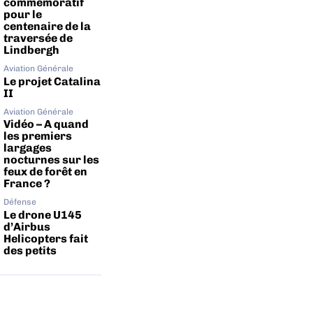
commémoratif
pour le
centenaire de la
traversée de
Lindbergh
Aviation Générale
Le projet Catalina
II
Aviation Générale
Vidéo – A quand
les premiers
largages
nocturnes sur les
feux de forêt en
France ?
Défense
Le drone U145
d’Airbus
Helicopters fait
des petits