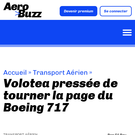
Devenir premium
Se connecter
Accueil
»
Transport Aérien
»
Volotea pressée de
tourner la page du
Boeing 717