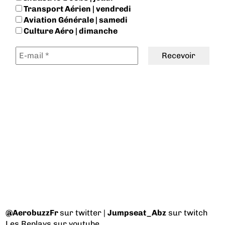
Transport Aérien | vendredi
Aviation Générale | samedi
Culture Aéro | dimanche
@AerobuzzFr
sur twitter |
Jumpseat_Abz
sur twitch
Les Replays
sur youtube