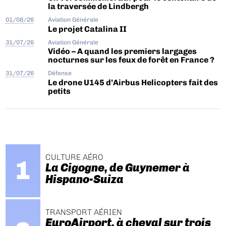
la traversée de Lindbergh
01/08/26
Aviation Générale
Le projet Catalina II
31/07/26
Aviation Générale
Vidéo – A quand les premiers largages
nocturnes sur les feux de forêt en France ?
31/07/26
Défense
Le drone U145 d’Airbus Helicopters fait des
petits
CULTURE AÉRO
La Cigogne, de Guynemer à
Hispano-Suiza
TRANSPORT AÉRIEN
EuroAirport, à cheval sur trois