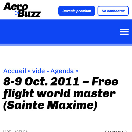
Devenir premium
Se connecter
Accueil
»
vide - Agenda
»
8-9 Oct. 2011 – Free
flight world master
(Sainte Maxime)