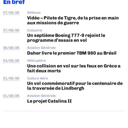
En bref
07/08/26
Défense
Vidéo – Pilote de Tigre, de la prise en main
aux missions de guerre
07/08/26
Industrie
Un septième Boeing 777-9 rejoint le
programme d’essais en vol
06/08/26
Aviation Générale
Daher livre le premier TBM 980 au Brésil
03/08/26
Hélicoptère
Une collision en vol sur les feux en Grèce a
fait deux morts
01/08/26
Culture Aéro
Un vol commémoratif pour le centenaire de
la traversée de Lindbergh
01/08/26
Aviation Générale
Le projet Catalina II