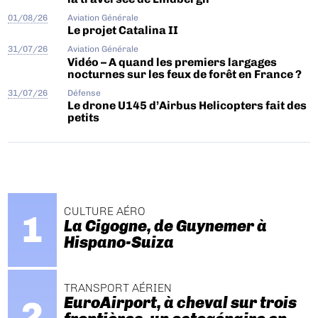
01/08/26
Aviation Générale
Le projet Catalina II
31/07/26
Aviation Générale
Vidéo – A quand les premiers largages
nocturnes sur les feux de forêt en France ?
31/07/26
Défense
Le drone U145 d’Airbus Helicopters fait des
petits
CULTURE AÉRO
La Cigogne, de Guynemer à
Hispano-Suiza
TRANSPORT AÉRIEN
EuroAirport, à cheval sur trois