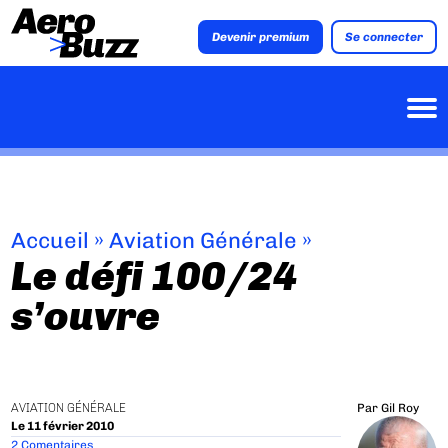
Devenir premium
Se connecter
Accueil
»
Aviation Générale
»
Le défi 100/24
s’ouvre
AVIATION GÉNÉRALE
Par
Gil Roy
Le 11 février 2010
2 Comentaires