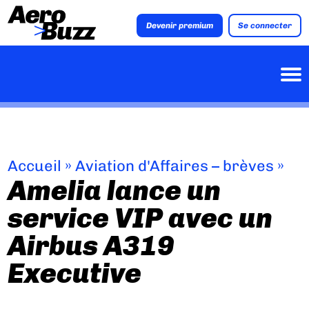
Devenir premium
Se connecter
Accueil
»
Aviation d'Affaires – brèves
»
Amelia lance un
service VIP avec un
Airbus A319
Executive