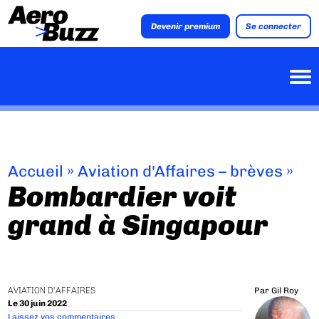
Devenir premium
Se connecter
Accueil
»
Aviation d'Affaires – brèves
»
Bombardier voit
grand à Singapour
AVIATION D'AFFAIRES
Par
Gil Roy
Le 30 juin 2022
Laissez vos commentaires