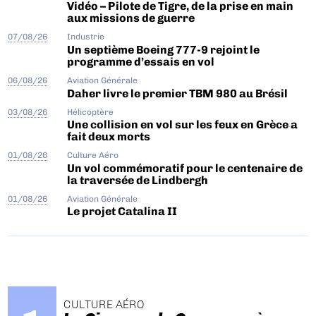
Vidéo – Pilote de Tigre, de la prise en main
aux missions de guerre
07/08/26
Industrie
Un septième Boeing 777-9 rejoint le
programme d’essais en vol
06/08/26
Aviation Générale
Daher livre le premier TBM 980 au Brésil
03/08/26
Hélicoptère
Une collision en vol sur les feux en Grèce a
fait deux morts
01/08/26
Culture Aéro
Un vol commémoratif pour le centenaire de
la traversée de Lindbergh
01/08/26
Aviation Générale
Le projet Catalina II
CULTURE AÉRO